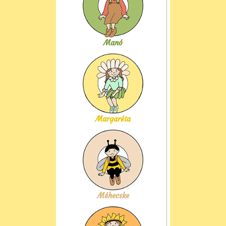
Manó
Margaréta
Méhecske