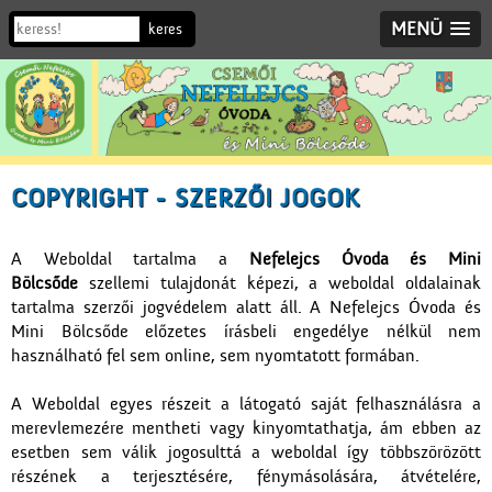
MENÜ
COPYRIGHT - SZERZŐI JOGOK
A Weboldal tartalma a
Nefelejcs Óvoda és Mini
Bölcsőde
szellemi tulajdonát képezi, a weboldal oldalainak
tartalma szerzői jogvédelem alatt áll. A Nefelejcs Óvoda és
Mini Bölcsőde előzetes írásbeli engedélye nélkül nem
használható fel sem online, sem nyomtatott formában.
A Weboldal egyes részeit a látogató saját felhasználásra a
merevlemezére mentheti vagy kinyomtathatja, ám ebben az
esetben sem válik jogosulttá a weboldal így többszörözött
részének a terjesztésére, fénymásolására, átvételére,