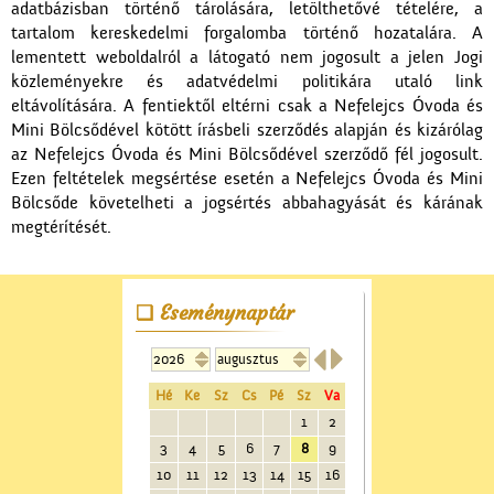
adatbázisban történő tárolására, letölthetővé tételére, a
tartalom kereskedelmi forgalomba történő hozatalára. A
lementett weboldalról a látogató nem jogosult a jelen Jogi
közleményekre és adatvédelmi politikára utaló link
eltávolítására. A fentiektől eltérni csak a Nefelejcs Óvoda és
Mini Bölcsődével kötött írásbeli szerződés alapján és kizárólag
az Nefelejcs Óvoda és Mini Bölcsődével szerződő fél jogosult.
Ezen feltételek megsértése esetén a Nefelejcs Óvoda és Mini
Bölcsőde követelheti a jogsértés abbahagyását és kárának
megtérítését.
Eseménynaptár


Hé
Ke
Sz
Cs
Pé
Sz
Va
1
2
3
4
5
6
7
8
9
10
11
12
13
14
15
16