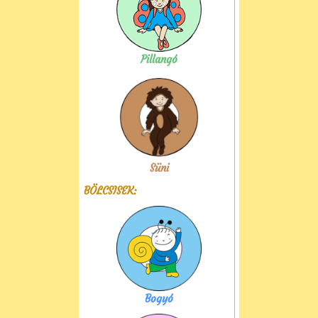
Pillangó
Süni
BÖLCSISEK:
Bogyó