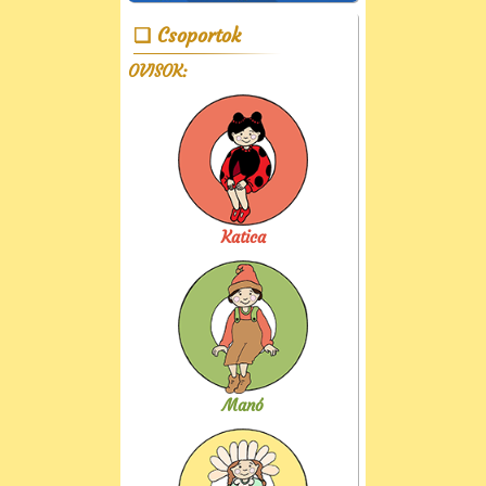
Csoportok
OVISOK:
Katica
Manó