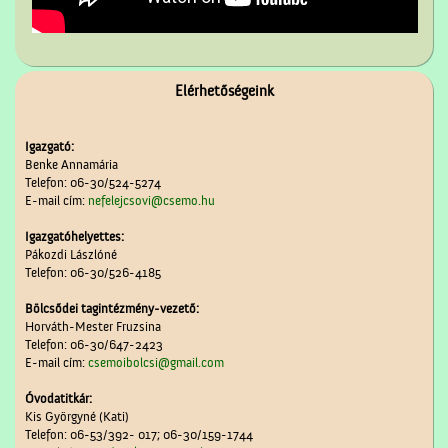
Elérhetőségeink
Igazgató:
Benke Annamária
Telefon: 06-30/524-5274
E-mail cím:
nefelejcsovi@csemo.hu
Igazgatóhelyettes:
Pákozdi Lászlóné
Telefon: 06-30/526-4185
Bölcsődei tagintézmény-vezető:
Horváth-Mester Fruzsina
Telefon: 06-30/647-2423
E-mail cím:
csemoibolcsi@gmail.com
Óvodatitkár:
Kis Györgyné (Kati)
Telefon: 06-53/392- 017; 06-30/159-1744