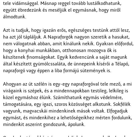
tele vidámsággal. Másnap reggel tovább lustálkodhatunk,
együtt ébredezünk és meséljük el egymásnak, hogy miről
álmodtunk.
Azt is tudjuk, hogy igazán erős, egészséges testünk attól lesz,
ha azt jól tápláljuk. A Napraforgók nagyon szeretik a hasukat,
nem válogatnak abban, amit kínálunk nekik. Gyakran előfordul,
hogy a konyhai munkákban, otthonosan mozogva ők is
készítenek finomságokat. Egyik kedvencünk a saját magunk
által készített gyümölcssaláta, de ünnepeink kísérői a Télapó,
napraforgó vagy éppen a liba formájú sütemények is.
Ahogyan az út szélén is egy-egy napraforgóval tele mező, a mi
virágaink is szépek, és a mindennapokban testileg, lelkileg is
közel egymáshoz élünk. Számíthatunk egymás védelmére,
támogatására, egy igazi, szoros közösséget alkotunk. Sokfélék
vagyunk, magvacskái mindenkinek mások voltak. Elfogadjuk
egymást, és mindenkihez a lehetőségeikhez mérten fordulunk,
mindenkit aszerint gondozunk, ápolunk.