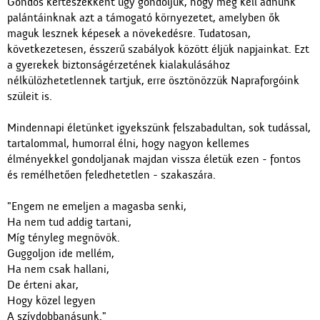
Gondos kertészekként úgy gondoljuk, hogy meg kell adnunk
palántáinknak azt a támogató környezetet, amelyben ők
maguk lesznek képesek a növekedésre. Tudatosan,
következetesen, ésszerű szabályok között éljük napjainkat. Ezt
a gyerekek biztonságérzetének kialakulásához
nélkülözhetetlennek tartjuk, erre ösztönözzük Napraforgóink
szüleit is.
Mindennapi életünket igyekszünk felszabadultan, sok tudással,
tartalommal, humorral élni, hogy nagyon kellemes
élményekkel gondoljanak majdan vissza életük ezen - fontos
és remélhetően feledhetetlen - szakaszára.
"Engem ne emeljen a magasba senki,
Ha nem tud addig tartani,
Míg tényleg megnövök.
Guggoljon ide mellém,
Ha nem csak hallani,
De érteni akar,
Hogy közel legyen
A szívdobbanásunk."