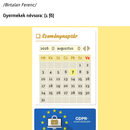
/Birtalan Ferenc/
Gyermekek névsora: [1 fő]
Eseménynaptár


Hé
Ke
Sz
Cs
Pé
Sz
Va
1
2
3
4
5
6
7
8
9
10
11
12
13
14
15
16
17
18
19
20
21
22
23
24
25
26
27
28
29
30
31