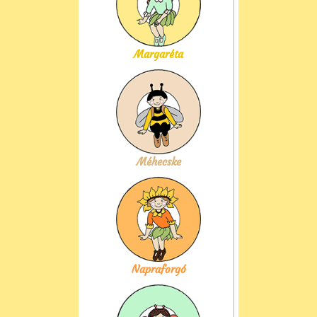
Margaréta
Méhecske
Napraforgó