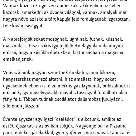
Vannak közöttük egészen aprócskák, akik ebben az évben
kezdtek ismerkedni az óvodai világgal, vannak, amelyek már
nagyra nőve az iskola tárt kapuja felé fordulgatnak izgatottan,
tele kíváncsisággal.
A Napraforgók sokat mozognak, ugrálnak, futnak, kúsznak,
másznak…., hisz csakis így fejlődhetnek gyökereik annyira
erőssé, hogy a későbbi életükben, biztonságban a magasba
emelkedjenek.
Virágszálaink nagyon szeretnek énekelni, mondókázni,
hangszereket megszólaltatni, hisz amellett, hogy sokat
ügyesednek ebben is, érzelmeik is gazdagodnak, önbizalmuk is
erősödik, így mosolygósabb magabiztossággal fordulhatnak a
fény felé. Többen tudnak csodálatos dallamokat furulyázni,
xilofonon játszani.
Évente egyszer egy igazi "családot" is alkotunk, amikor az
estét, éjszakát is az oviban töltjük. Nagyon jó buli a Pizsama
parti, érdekes játékokkal, gyertyafényes vacsorával, tánccal és